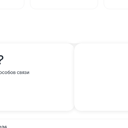
?
особов связи
026