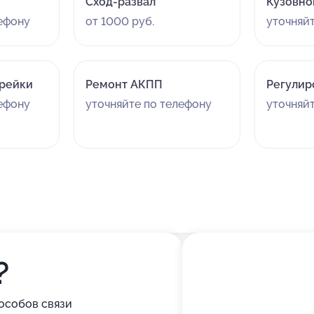
Сход-развал
Кузовно
лефону
от 1000 руб.
уточняй
 рейки
Ремонт АКПП
Регулир
лефону
уточняйте по телефону
уточняй
?
особов связи